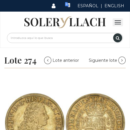
ESPAÑOL
|
ENGLISH
Lote 274
Lote anterior
Siguiente lote