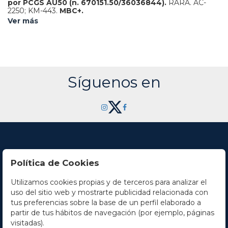
por PCGS AU50 (n. 670151.50/36036844).
RARA.
AC-
2250; KM-443.
MBC+.
Ver más
Síguenos en
Política de Cookies
Utilizamos cookies propias y de terceros para analizar el
Contacto
uso del sitio web y mostrarte publicidad relacionada con
tus preferencias sobre la base de un perfil elaborado a
Horario
partir de tus hábitos de navegación (por ejemplo, páginas
visitadas).
La empresa