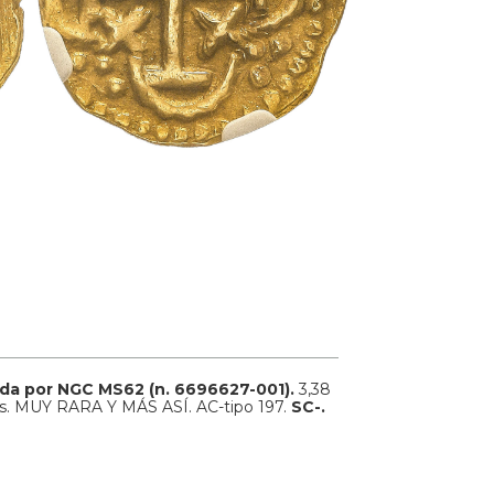
lada por NGC MS62 (n. 6696627-001).
3,38
les. MUY RARA Y MÁS ASÍ. AC-tipo 197.
SC-.