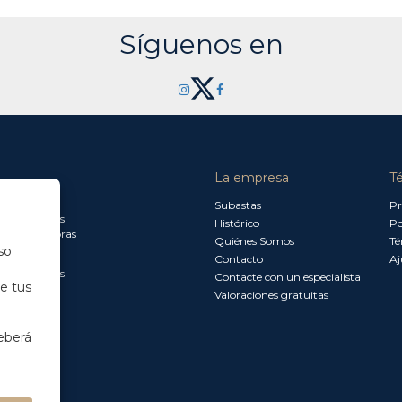
Síguenos en
La empresa
T
a jueves:
Subastas
Pr
a 13.30 horas
Histórico
Po
0 a 18.00 horas
Quiénes Somos
Té
so
Contacto
Aj
a 15.00 horas
Contacte con un especialista
de tus
Valoraciones gratuitas
eberá