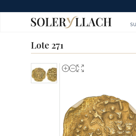
S
Lote 271