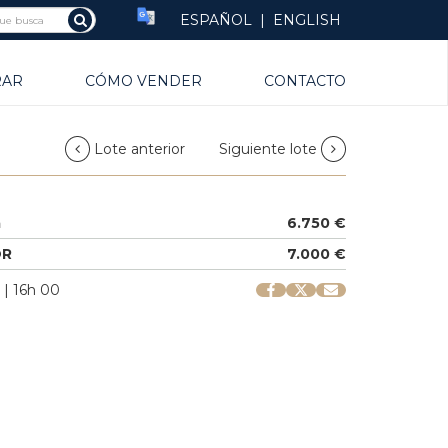
ESPAÑOL
|
ENGLISH
RAR
CÓMO VENDER
CONTACTO
Lote anterior
Siguiente lote
a
6.750 €
OR
7.000 €
 | 16h 00