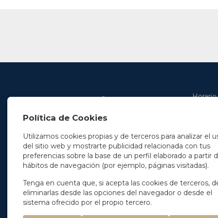
Horario
De lunes 
Política de Cookies
De 9.00 
En Madrid
y de 14.3
+34 91 077 32 36
Utilizamos cookies propias y de terceros para analizar el u
info@soleryllach.com
Viernes:
del sitio web y mostrarte publicidad relacionada con tus
De 8.30 
preferencias sobre la base de un perfil elaborado a partir 
En Barcelona
hábitos de navegación (por ejemplo, páginas visitadas).
Beethoven 13
08021 Barcelona
+34 93 201 87 33
Tenga en cuenta que, si acepta las cookies de terceros, d
info@soleryllach.com
eliminarlas desde las opciones del navegador o desde el
sistema ofrecido por el propio tercero.