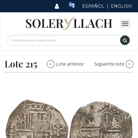
ESPAÑOL
|
ENGLISH
Lote 215
Lote anterior
Siguiente lote