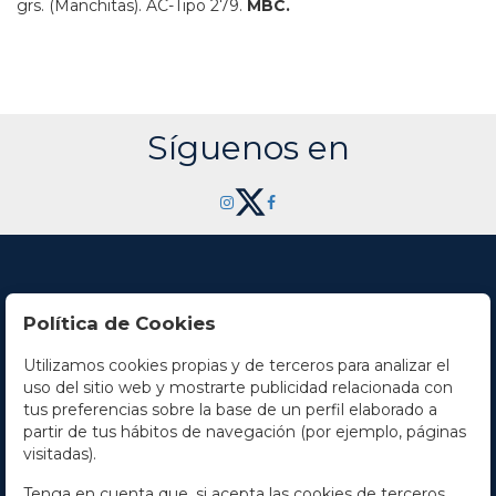
grs.
(Manchitas).
AC-Tipo 279.
MBC.
Síguenos en
Política de Cookies
Utilizamos cookies propias y de terceros para analizar el
Contacto
uso del sitio web y mostrarte publicidad relacionada con
tus preferencias sobre la base de un perfil elaborado a
Horario
partir de tus hábitos de navegación (por ejemplo, páginas
visitadas).
La empresa
Tenga en cuenta que, si acepta las cookies de terceros,