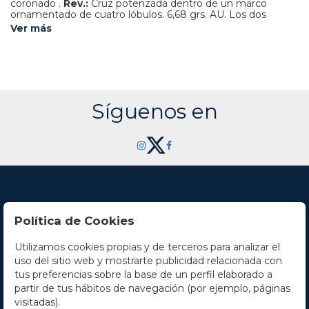
coronado .
Rev.:
Cruz potenzada dentro de un marco
ornamentado de cuatro lóbulos.
6,68 grs.
AU.
Los dos
puntos sobre el II y el círculo con la M del ensayador
Ver más
parcialmente visible indican que se trata de Toledo, cuyas
acuñaciones se llevaron a cabo entre 1578 y 1588. Además
el inicio de leyenda de anverso con el nombre del rey
perfectamente visible descarta otras variantes. Acuñación
algo floja en parte. EBC-./ Phillip II. Obv.: Crowned shield.
Rev.: Enhanced cross within an ornate four-lobed frame.
The two dots above the "II" and the partially visible circle
Síguenos en
with the "M" of the assayer indicate that this coin was
minted in Toledo between 1578 and 1588. Furthermore,
the fact that the start of the obverse inscription with the
king's name is clearly visible excludes other variants. 6.68 g.
AV. Almost Extremely Fine.
AC-865.
Política de Cookies
Utilizamos cookies propias y de terceros para analizar el
Contacto
uso del sitio web y mostrarte publicidad relacionada con
tus preferencias sobre la base de un perfil elaborado a
Horario
partir de tus hábitos de navegación (por ejemplo, páginas
visitadas).
La empresa