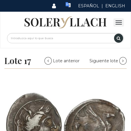
ESPAÑOL
|
ENGLISH
Lote 17
Lote anterior
Siguiente lote