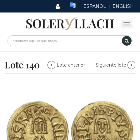
ESPAÑOL
|
ENGLISH
Lote 140
Lote anterior
Siguiente lote