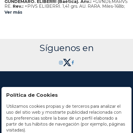
GUNDEMARO.
ELIBERRI (Baética).
Anv.:
+GVNDEMARVS
RE.
Rev.:
+PIVS ELIBERRI.
1,41 grs.
AU.
RARA.
Miles-168b;
VCC-189.1.
EBC-. Ex Soler y Llach y Martí Hervera 1088. -
Ver más
15 octubre 2015, n. 314.
Síguenos en
Política de Cookies
Utilizamos cookies propias y de terceros para analizar el
Contacto
uso del sitio web y mostrarte publicidad relacionada con
tus preferencias sobre la base de un perfil elaborado a
Horario
partir de tus hábitos de navegación (por ejemplo, páginas
visitadas).
La empresa