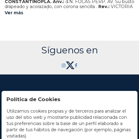
CONSTANTINOPLA.
Anv.:
d.N. FOCAS PERP. AV. Su busto
drapeado y acorazado, con corona sencilla .
Rev.:
VICTORIA
AVG. Y. E. CONOB. Ángel en pie de frente, con bastón
Ver más
rematado en crismón y globo crucífero.
4,47 grs.
AU.
Brillo
original.
BELLA.
Se-620.
EBC+.
Síguenos en
Política de Cookies
Utilizamos cookies propias y de terceros para analizar el
Contacto
uso del sitio web y mostrarte publicidad relacionada con
tus preferencias sobre la base de un perfil elaborado a
Horario
partir de tus hábitos de navegación (por ejemplo, páginas
visitadas).
La empresa