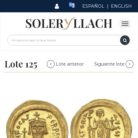
ESPAÑOL
|
ENGLISH
Lote 125
Lote anterior
Siguiente lote