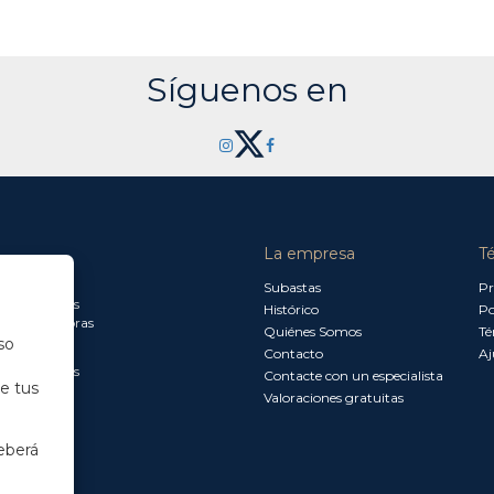
Síguenos en
La empresa
T
a jueves:
Subastas
Pr
a 13.30 horas
Histórico
Po
0 a 18.00 horas
Quiénes Somos
Té
so
Contacto
Aj
a 15.00 horas
Contacte con un especialista
de tus
Valoraciones gratuitas
eberá