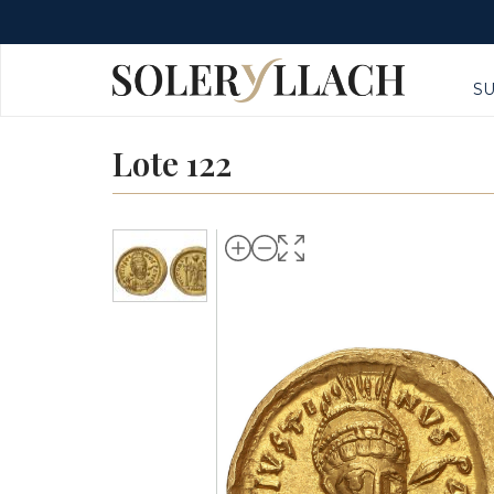
S
Lote 122