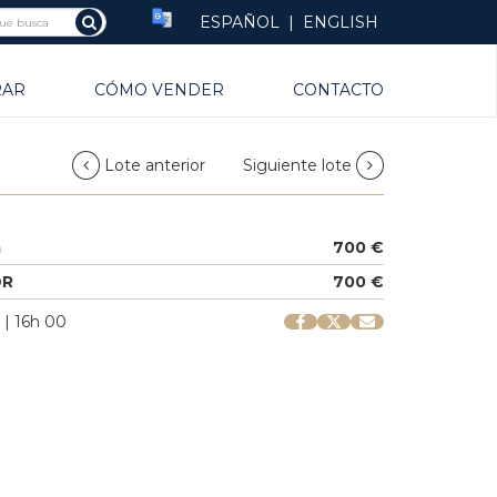
ESPAÑOL
|
ENGLISH
RAR
CÓMO VENDER
CONTACTO
Lote anterior
Siguiente lote
a
700 €
OR
700 €
 | 16h 00