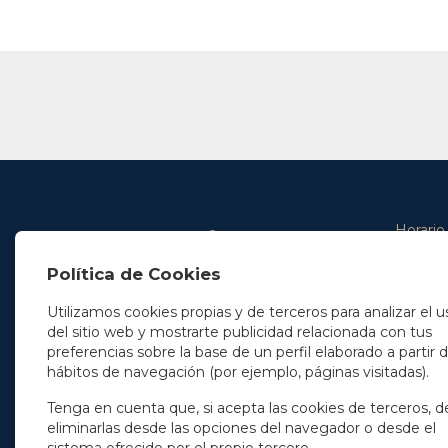
Horario
De lunes 
Política de Cookies
De 9.00 
En Madrid
y de 14.3
+34 91 077 32 36
Utilizamos cookies propias y de terceros para analizar el u
info@soleryllach.com
Viernes:
del sitio web y mostrarte publicidad relacionada con tus
De 8.30 
preferencias sobre la base de un perfil elaborado a partir 
En Barcelona
hábitos de navegación (por ejemplo, páginas visitadas).
Beethoven 13
08021 Barcelona
+34 93 201 87 33
Tenga en cuenta que, si acepta las cookies de terceros, d
info@soleryllach.com
eliminarlas desde las opciones del navegador o desde el