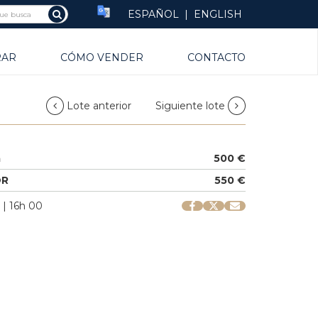
ESPAÑOL
|
ENGLISH
RAR
CÓMO VENDER
CONTACTO
Lote anterior
Siguiente lote
a
500 €
OR
550 €
 | 16h 00