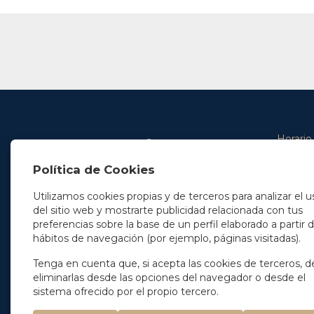
Horario
De lunes 
Política de Cookies
De 9.00 
En Madrid
y de 14.3
+34 91 077 32 36
Utilizamos cookies propias y de terceros para analizar el u
info@soleryllach.com
Viernes:
del sitio web y mostrarte publicidad relacionada con tus
De 8.30 
preferencias sobre la base de un perfil elaborado a partir 
En Barcelona
hábitos de navegación (por ejemplo, páginas visitadas).
Beethoven 13
08021 Barcelona
+34 93 201 87 33
Tenga en cuenta que, si acepta las cookies de terceros, d
info@soleryllach.com
eliminarlas desde las opciones del navegador o desde el
sistema ofrecido por el propio tercero.