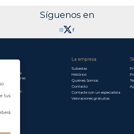
Síguenos en
La empresa
T
a jueves:
Subastas
Pr
a 13.30 horas
Histórico
Po
0 a 18.00 horas
Quiénes Somos
Té
so
Contacto
Aj
a 15.00 horas
Contacte con un especialista
de tus
Valoraciones gratuitas
eberá