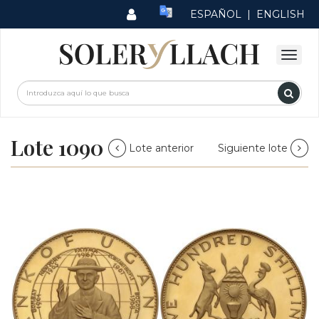
ESPAÑOL
|
ENGLISH
Lote 1090
Lote anterior
Siguiente lote