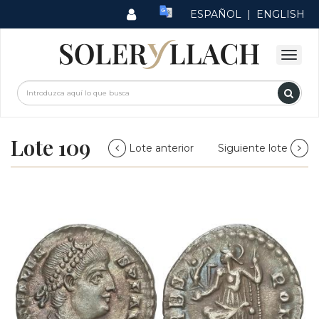
ESPAÑOL
|
ENGLISH
Lote 109
Lote anterior
Siguiente lote