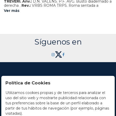
TREVERI.
Anv.:
D.N. VALENS. P.F. AVG. Busto diademado a
derecha .
Rev.:
VRBS ROMA TRPS. Roma sentada a
izquierda con lanza.
2,04 grs.
AR.
Pátina con tonos irisados.
Ver más
C-109c; RIC-27b.
EBC/EBC-.
Síguenos en
Política de Cookies
Utilizamos cookies propias y de terceros para analizar el
Contacto
uso del sitio web y mostrarte publicidad relacionada con
tus preferencias sobre la base de un perfil elaborado a
Horario
partir de tus hábitos de navegación (por ejemplo, páginas
visitadas).
La empresa