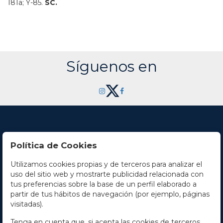
181a; Y-85.
SC.
Síguenos en
Política de Cookies
Utilizamos cookies propias y de terceros para analizar el
Contacto
uso del sitio web y mostrarte publicidad relacionada con
tus preferencias sobre la base de un perfil elaborado a
Horario
partir de tus hábitos de navegación (por ejemplo, páginas
visitadas).
La empresa
Tenga en cuenta que, si acepta las cookies de terceros,