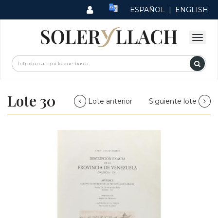
ESPAÑOL
|
ENGLISH
Lote 30
Lote anterior
Siguiente lote