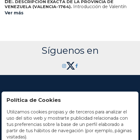
DE:.
DESCRIPCIÓN EXACTA DE LA PROVINCIA DE
Introducción de Valentín
VENEZUELA (VALENCIA-1764).
Moreno. Adaptación de los textos Franciso Calero. Madrid:
Ver más
Ed. Guillermo Blázquez, 2001. Folio menor. XXIII p. +72 fol. +
1 h. Ilustr. por Ángel Roncero, con dibujos y decoraciones en
orla. Enc. en tela edit. estampada con dorados y mosaico de
piel, cortes dorados, presentado en petaca de cartoné.
Edición de 750 ejemplares.
Síguenos en
Política de Cookies
Utilizamos cookies propias y de terceros para analizar el
Contacto
uso del sitio web y mostrarte publicidad relacionada con
tus preferencias sobre la base de un perfil elaborado a
Horario
partir de tus hábitos de navegación (por ejemplo, páginas
visitadas).
La empresa