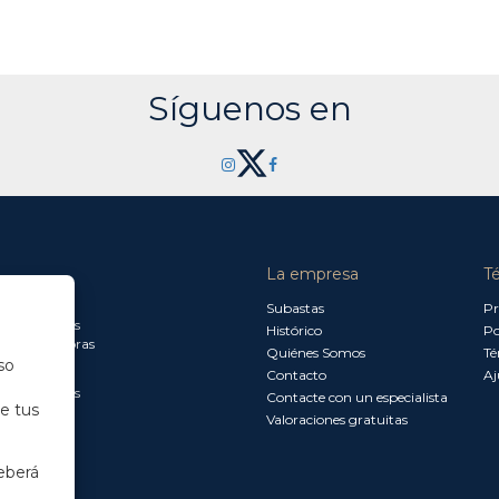
Síguenos en
La empresa
T
a jueves:
Subastas
Pr
a 13.30 horas
Histórico
Po
0 a 18.00 horas
Quiénes Somos
Té
so
Contacto
Aj
a 15.00 horas
Contacte con un especialista
de tus
Valoraciones gratuitas
eberá