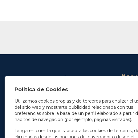
Horario
De lunes 
Política de Cookies
De 9.00 
En Madrid
y de 14.3
+34 91 077 32 36
Utilizamos cookies propias y de terceros para analizar el u
info@soleryllach.com
Viernes:
del sitio web y mostrarte publicidad relacionada con tus
De 8.30 
preferencias sobre la base de un perfil elaborado a partir 
En Barcelona
hábitos de navegación (por ejemplo, páginas visitadas).
Beethoven 13
08021 Barcelona
+34 93 201 87 33
Tenga en cuenta que, si acepta las cookies de terceros, d
info@soleryllach.com
eliminarlas desde las opciones del navegador o desde el