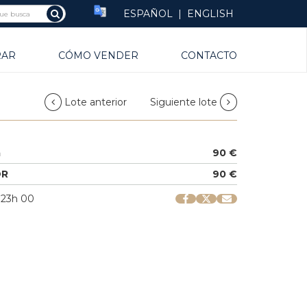
ESPAÑOL
|
ENGLISH
RAR
CÓMO VENDER
CONTACTO
Lote anterior
Siguiente lote
a
90 €
OR
90 €
| 23h 00