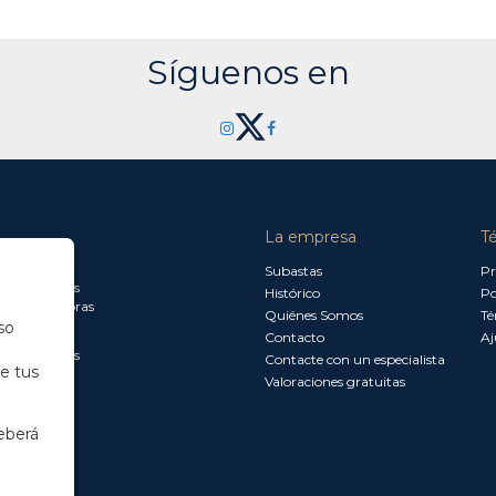
Síguenos en
La empresa
T
a jueves:
Subastas
Pr
a 13.30 horas
Histórico
Po
0 a 18.00 horas
Quiénes Somos
Té
so
Contacto
Aj
a 15.00 horas
Contacte con un especialista
de tus
Valoraciones gratuitas
eberá