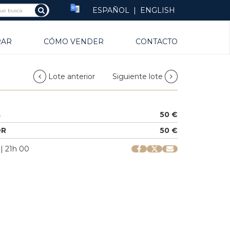
ESPAÑOL
|
ENGLISH
RAR
CÓMO VENDER
CONTACTO
Lote anterior
Siguiente lote
a
50 €
OR
50 €
 | 21h 00