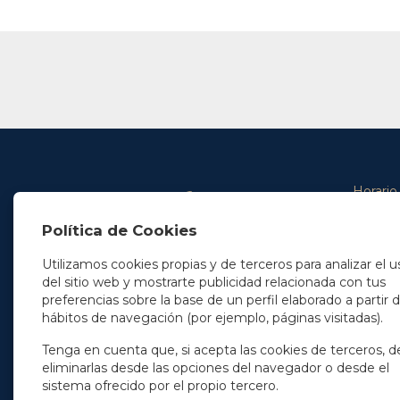
Horario
De lunes 
Política de Cookies
De 9.00 
En Madrid
y de 14.3
+34 91 077 32 36
Utilizamos cookies propias y de terceros para analizar el u
info@soleryllach.com
Viernes:
del sitio web y mostrarte publicidad relacionada con tus
De 8.30 
preferencias sobre la base de un perfil elaborado a partir 
En Barcelona
hábitos de navegación (por ejemplo, páginas visitadas).
Beethoven 13
08021 Barcelona
+34 93 201 87 33
Tenga en cuenta que, si acepta las cookies de terceros, d
info@soleryllach.com
eliminarlas desde las opciones del navegador o desde el
sistema ofrecido por el propio tercero.