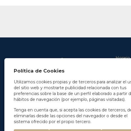
Horario
De lunes 
Política de Cookies
De 9.00 
En Madrid
y de 14.3
+34 91 077 32 36
Utilizamos cookies propias y de terceros para analizar el u
info@soleryllach.com
Viernes:
del sitio web y mostrarte publicidad relacionada con tus
De 8.30 
preferencias sobre la base de un perfil elaborado a partir 
En Barcelona
hábitos de navegación (por ejemplo, páginas visitadas).
Beethoven 13
08021 Barcelona
+34 93 201 87 33
Tenga en cuenta que, si acepta las cookies de terceros, d
info@soleryllach.com
eliminarlas desde las opciones del navegador o desde el
sistema ofrecido por el propio tercero.