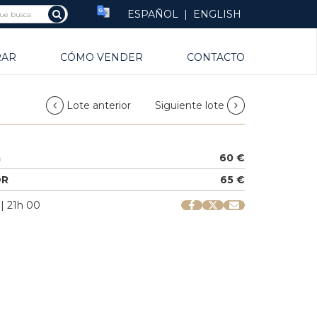
ESPAÑOL
|
ENGLISH
RAR
CÓMO VENDER
CONTACTO
Lote anterior
Siguiente lote
a
60 €
OR
65 €
 | 21h 00