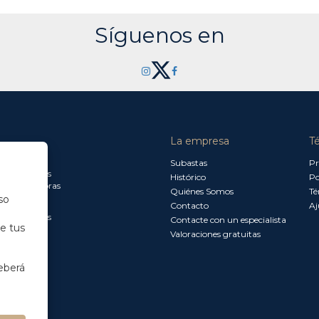
Síguenos en
La empresa
T
a jueves:
Subastas
Pr
a 13.30 horas
Histórico
Po
0 a 18.00 horas
Quiénes Somos
Té
so
Contacto
Aj
a 15.00 horas
Contacte con un especialista
de tus
Valoraciones gratuitas
eberá