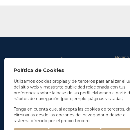
Horario
De lunes 
Política de Cookies
De 9.00 
En Madrid
y de 14.3
+34 91 077 32 36
Utilizamos cookies propias y de terceros para analizar el u
info@soleryllach.com
Viernes:
del sitio web y mostrarte publicidad relacionada con tus
De 8.30 
preferencias sobre la base de un perfil elaborado a partir 
En Barcelona
hábitos de navegación (por ejemplo, páginas visitadas).
Beethoven 13
08021 Barcelona
+34 93 201 87 33
Tenga en cuenta que, si acepta las cookies de terceros, d
info@soleryllach.com
eliminarlas desde las opciones del navegador o desde el
sistema ofrecido por el propio tercero.