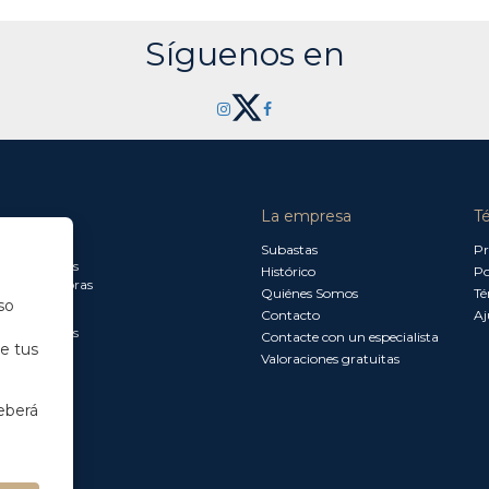
Síguenos en
La empresa
T
a jueves:
Subastas
Pr
a 13.30 horas
Histórico
Po
0 a 18.00 horas
Quiénes Somos
Té
so
Contacto
Aj
a 15.00 horas
Contacte con un especialista
de tus
Valoraciones gratuitas
eberá