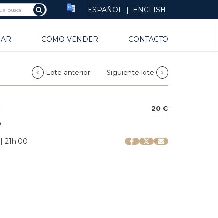
ESPAÑOL
|
ENGLISH
RAR
CÓMO VENDER
CONTACTO
Lote anterior
Siguiente lote
a
20 €
O
 | 21h 00