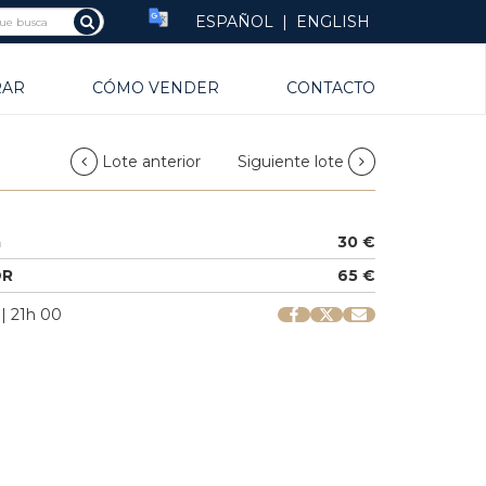
ESPAÑOL
|
ENGLISH
RAR
CÓMO VENDER
CONTACTO
Lote anterior
Siguiente lote
a
30 €
OR
65 €
 | 21h 00