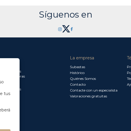
Síguenos en
La empresa
T
a jueves:
Subastas
Pr
a 13.30 horas
Histórico
Po
0 a 18.00 horas
Quiénes Somos
Té
so
Contacto
Aj
a 15.00 horas
Contacte con un especialista
de tus
Valoraciones gratuitas
eberá