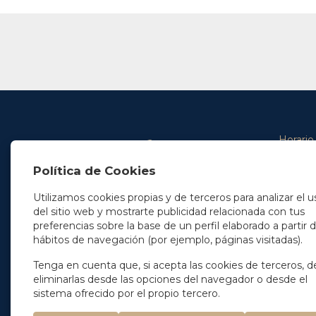
Horario
De lunes 
Política de Cookies
De 9.00 
En Madrid
y de 14.3
+34 91 077 32 36
Utilizamos cookies propias y de terceros para analizar el u
info@soleryllach.com
Viernes:
del sitio web y mostrarte publicidad relacionada con tus
De 8.30 
preferencias sobre la base de un perfil elaborado a partir 
En Barcelona
hábitos de navegación (por ejemplo, páginas visitadas).
Beethoven 13
08021 Barcelona
+34 93 201 87 33
Tenga en cuenta que, si acepta las cookies de terceros, d
info@soleryllach.com
eliminarlas desde las opciones del navegador o desde el
sistema ofrecido por el propio tercero.