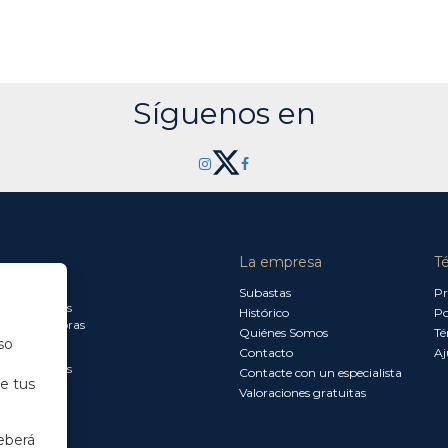
Síguenos en
La empresa
T
a jueves:
Subastas
Pr
a 13.30 horas
Histórico
Po
0 a 18.00 horas
Quiénes Somos
Té
so
Contacto
Aj
a 15.00 horas
Contacte con un especialista
de tus
Valoraciones gratuitas
eberá