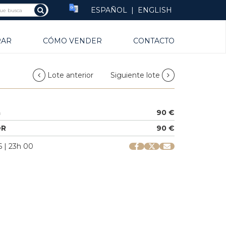
ESPAÑOL
|
ENGLISH
RAR
CÓMO VENDER
CONTACTO
Lote anterior
Siguiente lote
a
90 €
OR
90 €
 | 23h 00