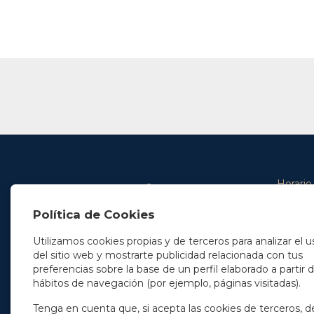
Horario
De lunes 
Política de Cookies
De 9.00 
En Madrid
y de 14.3
+34 91 077 32 36
Utilizamos cookies propias y de terceros para analizar el u
info@soleryllach.com
Viernes:
del sitio web y mostrarte publicidad relacionada con tus
De 8.30 
preferencias sobre la base de un perfil elaborado a partir 
En Barcelona
hábitos de navegación (por ejemplo, páginas visitadas).
Beethoven 13
08021 Barcelona
+34 93 201 87 33
Tenga en cuenta que, si acepta las cookies de terceros, d