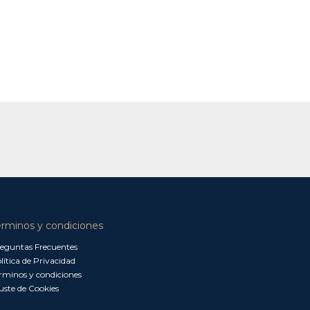
érminos y condiciones
eguntas Frecuentes
lítica de Privacidad
rminos y condiciones
uste de Cookies