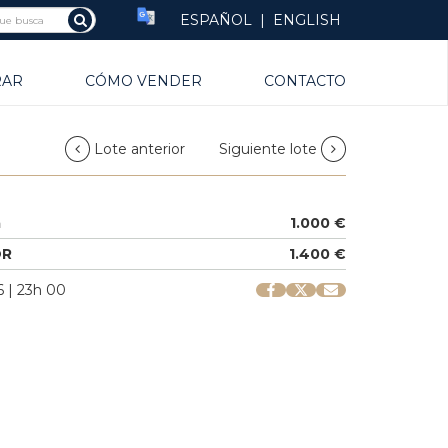
ESPAÑOL
|
ENGLISH
RAR
CÓMO VENDER
CONTACTO
Lote anterior
Siguiente lote
a
1.000 €
OR
1.400 €
 | 23h 00