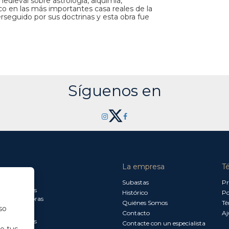
dieval sobre astrología, alquimia,
co en las más importantes casa reales de la
erseguido por sus doctrinas y esta obra fue
Síguenos en
La empresa
T
a jueves:
Subastas
Pr
a 13.30 horas
Histórico
Po
0 a 18.00 horas
Quiénes Somos
Té
so
Contacto
Aj
a 15.00 horas
Contacte con un especialista