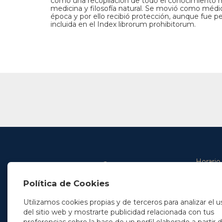
como una recopilación de todo el conocimiento me
medicina y filosofía natural. Se movió como médi
época y por ello recibió protección, aunque fue p
incluida en el Index librorum prohibitorum.
Horario
De lunes 
Política de Cookies
De 9.00 
En Madrid
y de 14.3
+34 91 077 32 36
Utilizamos cookies propias y de terceros para analizar el u
info@soleryllach.com
Viernes:
del sitio web y mostrarte publicidad relacionada con tus
De 8.30 