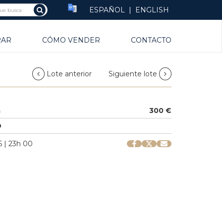
ESPAÑOL
|
ENGLISH
RAR
CÓMO VENDER
CONTACTO
Lote anterior
Siguiente lote
a
300 €
O
 | 23h 00