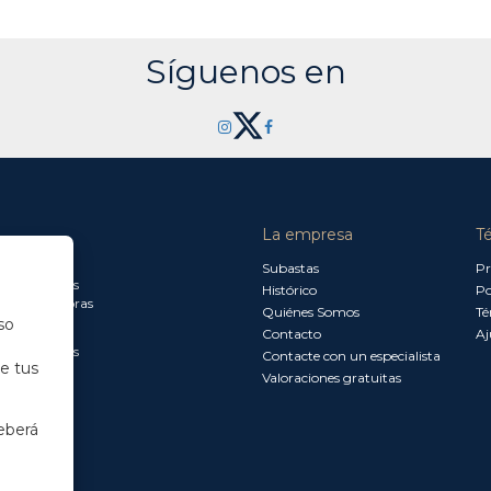
Síguenos en
La empresa
T
a jueves:
Subastas
Pr
a 13.30 horas
Histórico
Po
0 a 18.00 horas
Quiénes Somos
Té
so
Contacto
Aj
a 15.00 horas
Contacte con un especialista
de tus
Valoraciones gratuitas
eberá