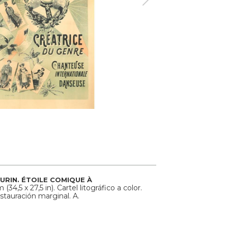
URIN. ÉTOILE COMIQUE À
34,5 x 27,5 in). Cartel litográfico a color.
tauración marginal. A.