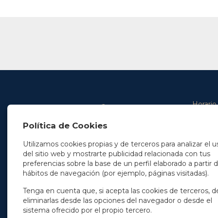
Horario
De lunes 
Política de Cookies
De 9.00 
En Madrid
y de 14.3
+34 91 077 32 36
Utilizamos cookies propias y de terceros para analizar el u
info@soleryllach.com
Viernes:
del sitio web y mostrarte publicidad relacionada con tus
De 8.30 
preferencias sobre la base de un perfil elaborado a partir 
En Barcelona
hábitos de navegación (por ejemplo, páginas visitadas).
Beethoven 13
08021 Barcelona
+34 93 201 87 33
Tenga en cuenta que, si acepta las cookies de terceros, d
info@soleryllach.com
eliminarlas desde las opciones del navegador o desde el
sistema ofrecido por el propio tercero.