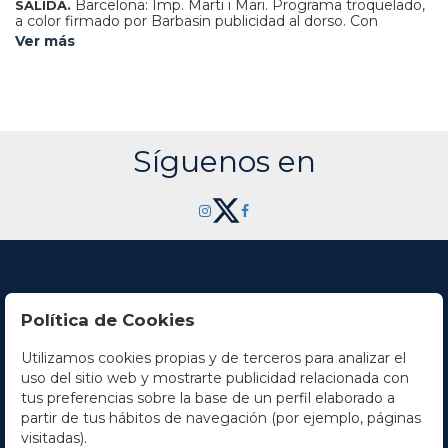
Barcelona: Imp. Marti i Mari. Programa troquelado,
SALIDA.
a color firmado por Barbasin publicidad al dorso. Con
Humphrey Bogart y Lizabeth Scott.
Ver más
Síguenos en
Política de Cookies
Utilizamos cookies propias y de terceros para analizar el
Contacto
uso del sitio web y mostrarte publicidad relacionada con
tus preferencias sobre la base de un perfil elaborado a
Horario
partir de tus hábitos de navegación (por ejemplo, páginas
visitadas).
La empresa