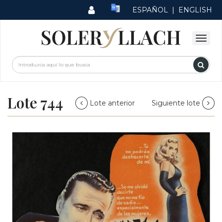
ESPAÑOL
|
ENGLISH
Lote 744
Lote anterior
Siguiente lote