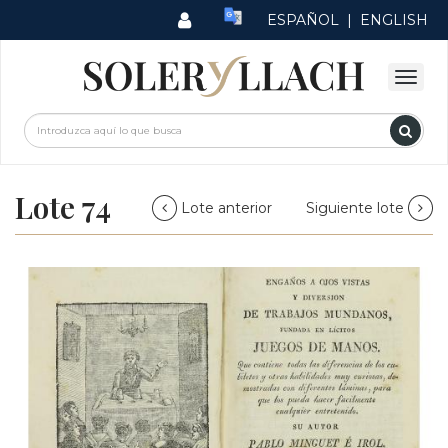
ESPAÑOL
|
ENGLISH
Lote 74
Lote anterior
Siguiente lote