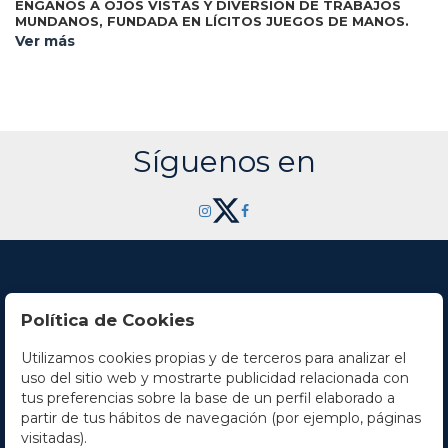
ENGAÑOS A OJOS VISTAS Y DIVERSION DE TRABAJOS
MUNDANOS, FUNDADA EN LÍCITOS JUEGOS DE MANOS.
Barcelona: Oficina Juan Francisco Piferrer, 1822. 8º menor.
Ver más
Frontis xilográfico + 240 p. Ilustr. con figuras xilográficas en
el texto. Enc. en pergamino.
Síguenos en
Política de Cookies
Utilizamos cookies propias y de terceros para analizar el
Contacto
uso del sitio web y mostrarte publicidad relacionada con
tus preferencias sobre la base de un perfil elaborado a
Horario
partir de tus hábitos de navegación (por ejemplo, páginas
visitadas).
La empresa