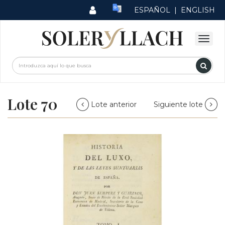
ESPAÑOL
|
ENGLISH
Lote 70
Lote anterior
Siguiente lote