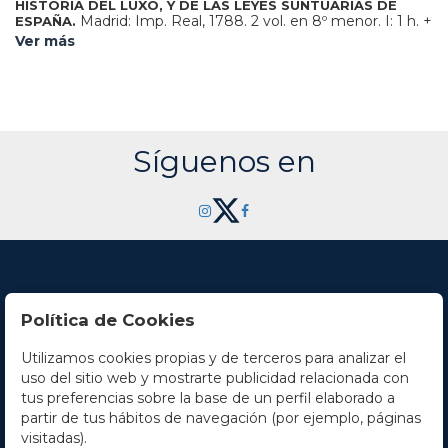
HISTORIA DEL LUXO, Y DE LAS LEYES SUNTUARIAS DE
Madrid: Imp. Real, 1788. 2 vol. en 8º menor. I: 1 h. +
ESPAÑA.
200 p. II: 1 h. + 219 p. Dos vol. enc. en pasta española, hilos
Ver más
dorados, tejuelo, cortes pintados. Sombra de óxido. Ex-libris.
Primera edición, completa.
Síguenos en
Política de Cookies
Utilizamos cookies propias y de terceros para analizar el
Contacto
uso del sitio web y mostrarte publicidad relacionada con
tus preferencias sobre la base de un perfil elaborado a
Horario
partir de tus hábitos de navegación (por ejemplo, páginas
visitadas).
La empresa