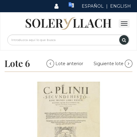
ESPAÑOL
|
ENGLISH
Lote 6
Lote anterior
Siguiente lote