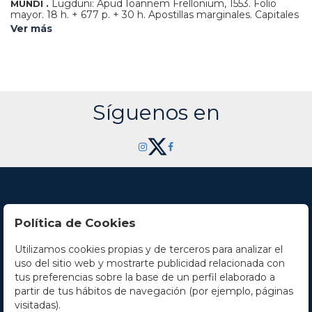
Lugduni: Apud Ioannem Frellonium, 1553. Folio
MUNDI .
mayor. 18 h. + 677 p. + 30 h. Apostillas marginales. Capitales
xilográficas. [Sigue:] INDEX COPIOSISSIMUS. 93 h., sin
Ver más
paginar y con portada propia. Enc. en pergamino de época,
semidesprendido, lomera rotulada. Edición completa de la
historia natural que Plinio nos legó, sorprendentemente
actual constituye una enciclopedia del mundo que repasa
tanto animales, conocimiento de arte, astronomía, etc. y es
una fuente fundamental para el estudio del mundo antiguo.
CCPB 21266-0.
Síguenos en
Política de Cookies
Utilizamos cookies propias y de terceros para analizar el
Contacto
uso del sitio web y mostrarte publicidad relacionada con
tus preferencias sobre la base de un perfil elaborado a
Horario
partir de tus hábitos de navegación (por ejemplo, páginas
visitadas).
La empresa