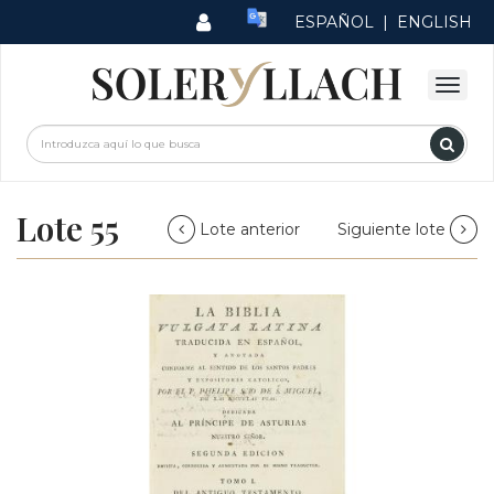
ESPAÑOL
|
ENGLISH
Lote 55
Lote anterior
Siguiente lote