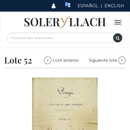
ESPAÑOL
|
ENGLISH
Lote 52
Lote anterior
Siguiente lote