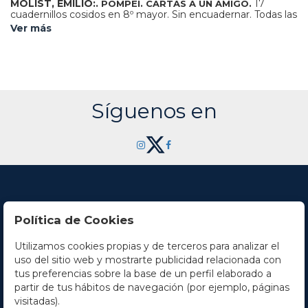
MOLIST, EMILIO:.
17
POMPEI. CARTAS A UN AMIGO.
cuadernillos cosidos en 8º mayor. Sin encuadernar. Todas las
cartas llevan al final la firma del autor, todo manuscrito por
Ver más
el autor, de su mano, con algunos subrayados pero sin
tachones, por lo que creemos que es copia corregida. La
primera carta firmada el 23 de enero de 1979, y la última el
19 de febrero de 1881. Primera y última hojas sucias. Se
acompaña de una edición impresa de la obra en 1895,
prologada por Rubió y Ors.
Síguenos en
Política de Cookies
Utilizamos cookies propias y de terceros para analizar el
Contacto
uso del sitio web y mostrarte publicidad relacionada con
tus preferencias sobre la base de un perfil elaborado a
Horario
partir de tus hábitos de navegación (por ejemplo, páginas
visitadas).
La empresa