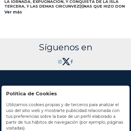
LA IORNADA, EXPUGNACION, Y CONQUISTA DE LA ISLA
TERCERA, Y LAS DEMAS CIRCUNVEZ[I]NAS QUE HIZO DON
Barcelona: Imp. Pedro Malo, 1583. 8º
ALBARO DE BAÇAN...
Ver más
mayor. 13 h. (de 14). Sign. A8 (aunque falta A7), B6. En
colofón consta pie de imprenta. Xilografía que representa
varias naves luchando en el mar. Sucio, con señal de
humedad y la esquina superior roída, afecta muy
levemente algunas líneas de texto en toda la pieza,
antiguas anotaciones marginales. Aunque descrito en las
bibliografías, el referenciado en CCPB 416172-6 parece
Síguenos en
incompleto, pues no consta la información del colofón y
sólo indica 10 h. Este pliego relata las azañas de Álvaro de
Bazán, Marqués de Santa Cruz, que capitaneó las naves
que partieron de Lisboa para conquistar la isla Tercera, en el
archipiélago de las Azores.
Política de Cookies
Utilizamos cookies propias y de terceros para analizar el
Contacto
uso del sitio web y mostrarte publicidad relacionada con
tus preferencias sobre la base de un perfil elaborado a
Horario
partir de tus hábitos de navegación (por ejemplo, páginas
visitadas).
La empresa