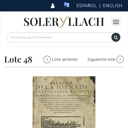
ESPAÑOL
|
ENGLISH
Lote 48
Lote anterior
Siguiente lote