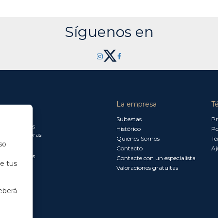
Síguenos en
La empresa
T
a jueves:
Subastas
Pr
a 13.30 horas
Histórico
Po
0 a 18.00 horas
Quiénes Somos
Té
so
Contacto
Aj
a 15.00 horas
Contacte con un especialista
de tus
Valoraciones gratuitas
eberá