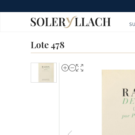
S
Lote 478