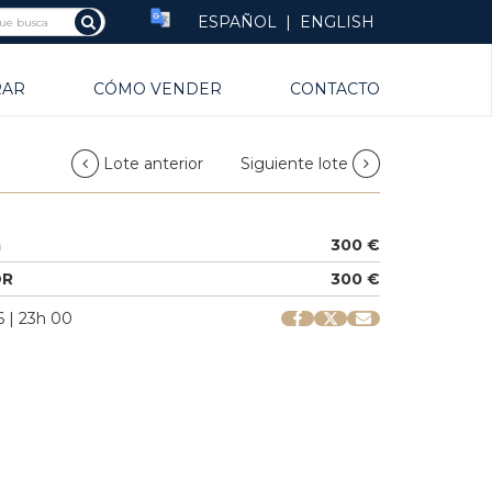
ESPAÑOL
|
ENGLISH
RAR
CÓMO VENDER
CONTACTO
Lote anterior
Siguiente lote
a
300 €
OR
300 €
 | 23h 00