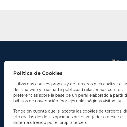
Horario
De lunes 
Política de Cookies
De 9.00 
En Madrid
y de 14.3
+34 91 077 32 36
Utilizamos cookies propias y de terceros para analizar el u
info@soleryllach.com
Viernes:
del sitio web y mostrarte publicidad relacionada con tus
De 8.30 
preferencias sobre la base de un perfil elaborado a partir 
En Barcelona
hábitos de navegación (por ejemplo, páginas visitadas).
Beethoven 13
08021 Barcelona
+34 93 201 87 33
Tenga en cuenta que, si acepta las cookies de terceros, d
info@soleryllach.com
eliminarlas desde las opciones del navegador o desde el
sistema ofrecido por el propio tercero.