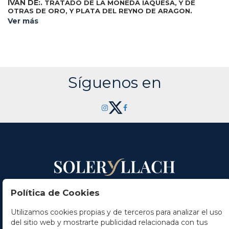
IVAN DE:.
TRATADO DE LA MONEDA IAQUESA, Y DE
OTRAS DE ORO, Y PLATA DEL REYNO DE ARAGON.
Zaragoza: 1681. 8º mayor. 18 h. + 64 p. + 10 lám. grabadas al
Ver más
cobre + 1 h. Enc. en plena piel, dobles ruedas doradas en
ambos planos, cortes pintados, lomera con dorados. Palau
132636, de las dos obras que refiere del autor dice de esta
que es la más rara. CCPB 33940-7 .
Síguenos en
Contacto
Política de Cookies
Horario
Utilizamos cookies propias y de terceros para analizar el uso
del sitio web y mostrarte publicidad relacionada con tus
La empresa