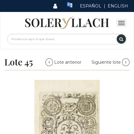
ESPAÑOL
|
ENGLISH
Lote 45
Lote anterior
Siguiente lote