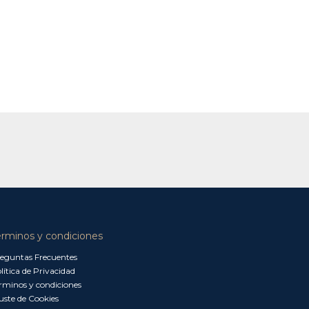
érminos y condiciones
eguntas Frecuentes
lítica de Privacidad
rminos y condiciones
uste de Cookies