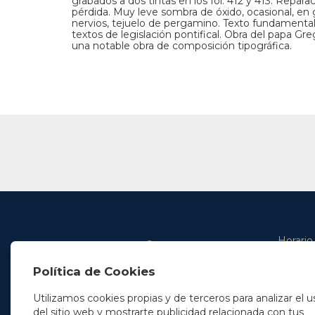
grabados a dos tintas en los fol. 412 y 413. Reparac
pérdida. Muy leve sombra de óxido, ocasional, en g
nervios, tejuelo de pergamino. Texto fundamenta
textos de legislación pontifical. Obra del papa 
una notable obra de composición tipográfica.
Horario
De lunes 
Política de Cookies
De 9.00 
En Madrid
y de 14.3
+34 91 077 32 36
Utilizamos cookies propias y de terceros para analizar el u
info@soleryllach.com
Viernes:
del sitio web y mostrarte publicidad relacionada con tus