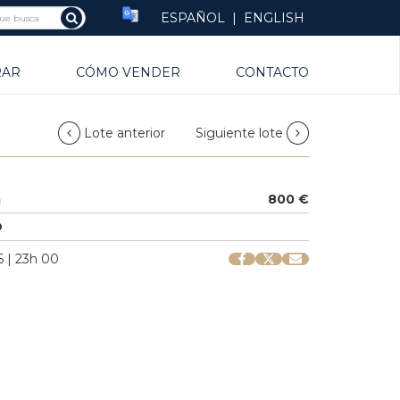
ESPAÑOL
|
ENGLISH
RAR
CÓMO VENDER
CONTACTO
Lote anterior
Siguiente lote
a
800 €
O
 | 23h 00