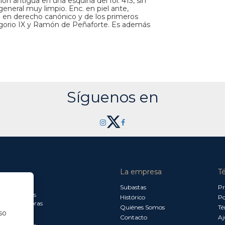
ión antigua en una esquina del fol. 413, sin
eneral muy limpio. Enc. en piel ante,
l en derecho canónico y de los primeros
Gregorio IX y Ramón de Peñaforte. Es además
Síguenos en
La empresa
T
a jueves:
Subastas
Pr
a 13.30 horas
Histórico
Po
0 a 18.00 horas
Quiénes Somos
Té
so
Contacto
Aj