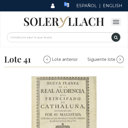
ESPAÑOL
|
ENGLISH
Lote 41
Lote anterior
Siguiente lote