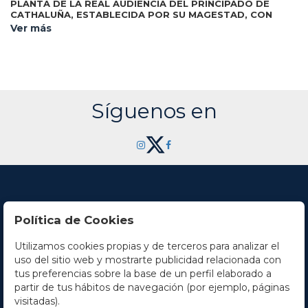
PLANTA DE LA REAL AUDIENCIA DEL PRINCIPADO DE
CATHALUÑA, ESTABLECIDA POR SU MAGESTAD, CON
DECRETO DE DIEZ Y SEIS DE ENERO DE MIL SETECIENTOS
Ver más
Barcelona: Por Joseph Texidó, s.a. [1716]. 4º
Y DIEZ Y SEIS.
mayor. 15 p. Portada con en orla y con grabado xilográfico,
capital xilográfica. 35 líneas. Margen derecho restaurado, sin
afectar caja de texto. Enc. en piel reciente. Palau 196266.
CCPB 814308-0, sólo una ejemplar. Junto al ejemplar se
adjunta un facsímil del conservado en la Biblioteca de
Catalunya (diferente a este) .
Síguenos en
Política de Cookies
Utilizamos cookies propias y de terceros para analizar el
Contacto
uso del sitio web y mostrarte publicidad relacionada con
tus preferencias sobre la base de un perfil elaborado a
Horario
partir de tus hábitos de navegación (por ejemplo, páginas
visitadas).
La empresa