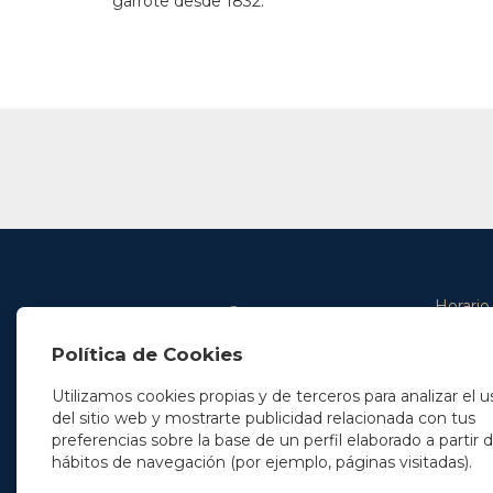
garrote desde 1832.
Horario
De lunes 
Política de Cookies
De 9.00 
En Madrid
y de 14.3
+34 91 077 32 36
Utilizamos cookies propias y de terceros para analizar el u
info@soleryllach.com
Viernes:
del sitio web y mostrarte publicidad relacionada con tus
De 8.30 
preferencias sobre la base de un perfil elaborado a partir 
En Barcelona
hábitos de navegación (por ejemplo, páginas visitadas).
Beethoven 13
08021 Barcelona