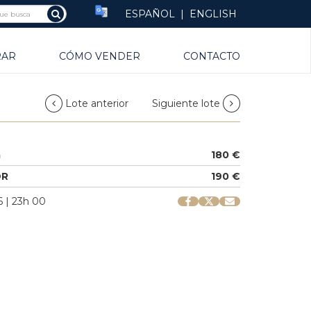
ESPAÑOL
|
ENGLISH
RAR
CÓMO VENDER
CONTACTO
Lote anterior
Siguiente lote
a
180 €
OR
190 €
 | 23h 00