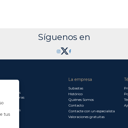
Síguenos en
La empresa
T
a jueves:
Subastas
Pr
a 13.30 horas
Histórico
Po
0 a 18.00 horas
Quiénes Somos
Té
so
Contacto
Aj
a 15.00 horas
Contacte con un especialista
de tus
Valoraciones gratuitas