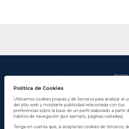
Horario
De lunes 
Política de Cookies
De 9.00 
En Madrid
y de 14.3
+34 91 077 32 36
Utilizamos cookies propias y de terceros para analizar el u
info@soleryllach.com
Viernes:
del sitio web y mostrarte publicidad relacionada con tus
De 8.30 
preferencias sobre la base de un perfil elaborado a partir 
En Barcelona
hábitos de navegación (por ejemplo, páginas visitadas).
Beethoven 13
08021 Barcelona
+34 93 201 87 33
Tenga en cuenta que, si acepta las cookies de terceros, d