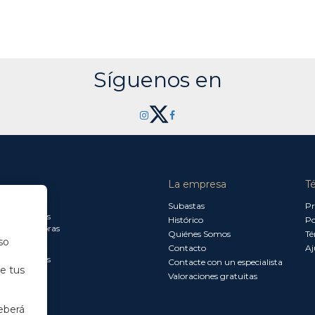
Síguenos en
La empresa
T
a jueves:
Subastas
Pr
a 13.30 horas
Histórico
Po
0 a 18.00 horas
Quiénes Somos
Té
so
Contacto
Aj
a 15.00 horas
Contacte con un especialista
de tus
Valoraciones gratuitas
eberá