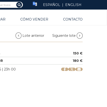
ESPAÑOL
|
ENGLISH
RAR
CÓMO VENDER
CONTACTO
Lote anterior
Siguiente lote
a
150 €
OR
180 €
 | 23h 00