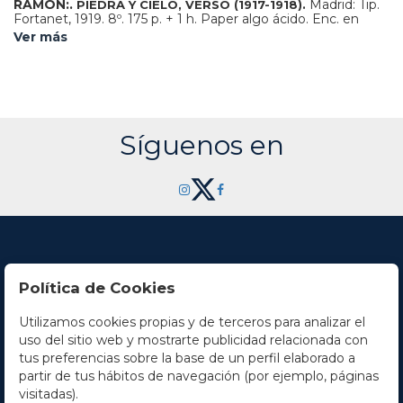
RAMÓN:.
Madrid: Tip.
PIEDRA Y CIELO, VERSO (1917-1918).
Fortanet, 1919. 8º. 175 p. + 1 h. Paper algo ácido. Enc. en
media piel, nervios, lomera descolorida, conserva las
Ver más
cubiertas originales. Ex-libris. Primera edición.
Síguenos en
Política de Cookies
Utilizamos cookies propias y de terceros para analizar el
Contacto
uso del sitio web y mostrarte publicidad relacionada con
tus preferencias sobre la base de un perfil elaborado a
Horario
partir de tus hábitos de navegación (por ejemplo, páginas
visitadas).
La empresa