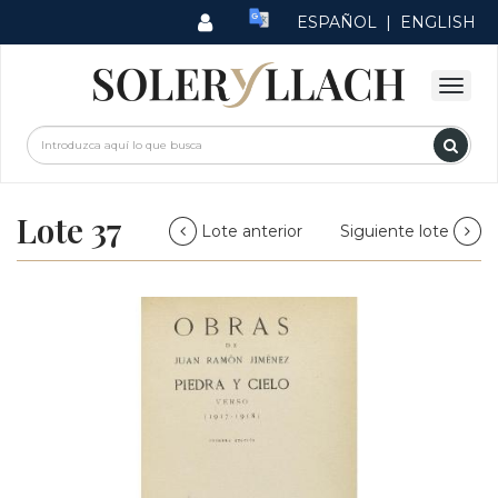
ESPAÑOL
|
ENGLISH
Lote 37
Lote anterior
Siguiente lote