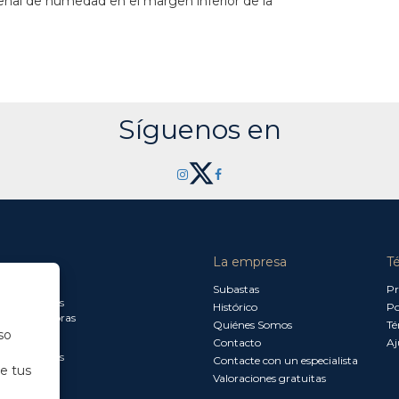
eñal de humedad en el margen inferior de la
Síguenos en
La empresa
T
a jueves:
Subastas
Pr
a 13.30 horas
Histórico
Po
0 a 18.00 horas
Quiénes Somos
Té
so
Contacto
Aj
a 15.00 horas
Contacte con un especialista
de tus
Valoraciones gratuitas