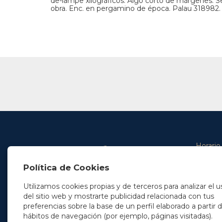
de-lampe xilográficos. Algo corto de márgenes. S
obra. Enc. en pergamino de época. Palau 318982.
Horario
De lunes 
Política de Cookies
De 9.00 
En Madrid
y de 14.3
+34 91 077 32 36
Utilizamos cookies propias y de terceros para analizar el u
info@soleryllach.com
Viernes:
del sitio web y mostrarte publicidad relacionada con tus
De 8.30 
preferencias sobre la base de un perfil elaborado a partir 
En Barcelona
hábitos de navegación (por ejemplo, páginas visitadas).
Beethoven 13