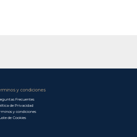
érminos y condiciones
eguntas Frecuentes
lítica de Privacidad
rminos y condiciones
uste de Cookies