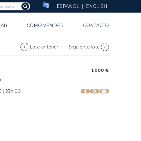
ESPAÑOL
|
ENGLISH
RAR
CÓMO VENDER
CONTACTO
Lote anterior
Siguiente lote
a
1.000 €
O
 | 23h 00