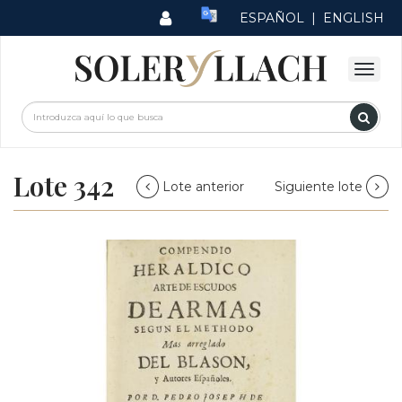
ESPAÑOL
|
ENGLISH
Lote 342
Lote anterior
Siguiente lote