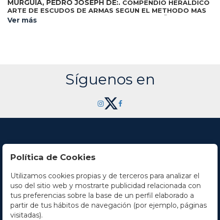
MURGUIA, PEDRO JOSEPH DE:.
COMPENDIO HERALDICO
ARTE DE ESCUDOS DE ARMAS SEGUN EL METHODO MAS
ARREGLADO DEL BLASON, Y AUTORES ESPAÑOLES.
Ver más
Pamplona: Viuda de Martin Joseph de Rada, 1775. 8º
menor. 11 h. + 283 p. Ilustr. con 3 láms. plegadas grabadas al
cobre con escudos de armas, grabados por Pedro Antº
Sasaf. Enc. en pergamino de época. Ex-libris. Palau equivoca
el año de impresión (Indica 1773, cuando las licencias son de
1775) y colaciona 4 lám. (cuando en realidad son sólo 3,
como se puede comprobar al no haber en el texto ninguna
Síguenos en
mención a Blasón alguno con numeración superior al 83).
Palau 6377. CCPB 65315-2.
Política de Cookies
Utilizamos cookies propias y de terceros para analizar el
Contacto
uso del sitio web y mostrarte publicidad relacionada con
tus preferencias sobre la base de un perfil elaborado a
Horario
partir de tus hábitos de navegación (por ejemplo, páginas
visitadas).
La empresa