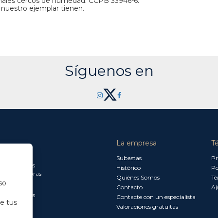
onales cercos de humedad. CCPB 33946-6.
 nuestro ejemplar tienen.
Síguenos en
La empresa
T
a jueves:
Subastas
Pr
a 13.30 horas
Histórico
Po
0 a 18.00 horas
Quiénes Somos
Té
so
Contacto
Aj
a 15.00 horas
Contacte con un especialista
de tus
Valoraciones gratuitas