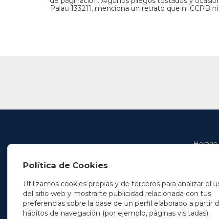
de paginación. Algunos pliegos tostados y ocasi
Palau 133211, menciona un retrato que ni CCPB ni
Horario
De lunes 
Política de Cookies
De 9.00 
En Madrid
y de 14.3
+34 91 077 32 36
Utilizamos cookies propias y de terceros para analizar el u
info@soleryllach.com
Viernes:
del sitio web y mostrarte publicidad relacionada con tus
De 8.30 
preferencias sobre la base de un perfil elaborado a partir 
En Barcelona
hábitos de navegación (por ejemplo, páginas visitadas).
Beethoven 13