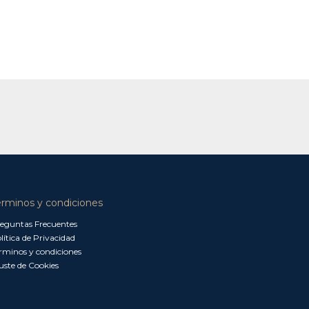
érminos y condiciones
eguntas Frecuentes
lítica de Privacidad
rminos y condiciones
uste de Cookies