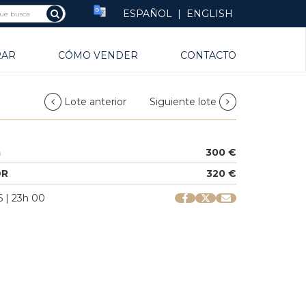
ESPAÑOL
|
ENGLISH
RAR
CÓMO VENDER
CONTACTO
Lote anterior
Siguiente lote
a
300 €
OR
320 €
 | 23h 00