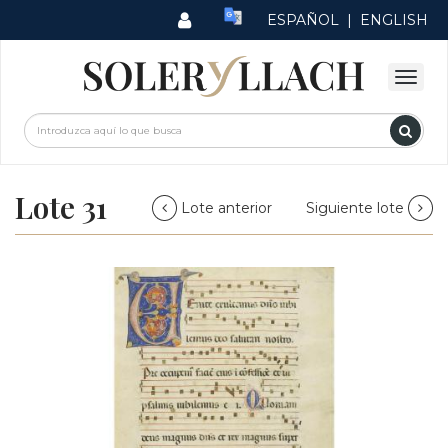
ESPAÑOL
|
ENGLISH
Lote 31
Lote anterior
Siguiente lote