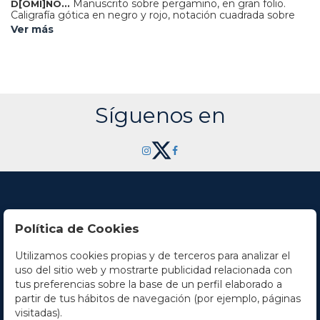
Manuscrito sobre pergamino, en gran folio.
D[OMI]NO...
Caligrafía gótica en negro y rojo, notación cuadrada sobre
tetragrama en rojo. 25 h. Principia con una V decorada a la
Ver más
manera y gusto del norte de Italia de entre mediados del s.
XV y la ocupación española del milanesado. Contiene
además 60 iniciales decoradas y rubricadas. Enc. en plena
piel reciente, ruedas en seco en ambos planos, presentado
en una petaca de tela. Contiene en los folios 1r-19v una
invitación de Adviento. Sigue hasta el 22v una explicación
del calendario de semana santa y su carácter cambiante
Síguenos en
cada año, siguen tres canciones de coro y termina con un
himno a María de Fulbert de Chartres. Muy bien
conservado, la última hoja algo más débil, Magnífico salterio
español de estilo milanés, realizado en Lombardía,
probablememnte a principios del s. XVI.
Política de Cookies
Utilizamos cookies propias y de terceros para analizar el
Contacto
uso del sitio web y mostrarte publicidad relacionada con
tus preferencias sobre la base de un perfil elaborado a
Horario
partir de tus hábitos de navegación (por ejemplo, páginas
visitadas).
La empresa