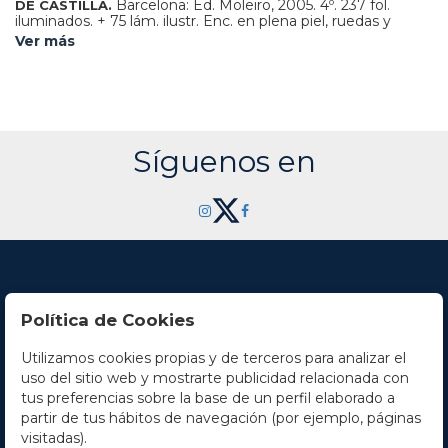
Barcelona: Ed. Moleiro, 2005. 4º. 237 fol.
DE CASTILLA.
iluminados. + 75 lám. ilustr. Enc. en plena piel, ruedas y
hierros en filetes dorados en el lomo y en ambos planos,
Ver más
lomera con nervios y triple tejuelo, cortes dorados.
Presentado en petaca de piel con la misma decoración, la
petaca con alguna leve marca en la parte inferior.
Excepcional libro de horas que se realizó en Flandes
alrededor de 1500 por el gran miniaturista Gerard
Horenbout. Actualmente se conserva en la British Library
de Londres. Edición numerada, limitada a 987 ejemplares,
Síguenos en
con acta notarial. Con el libro de estudio.
Política de Cookies
Utilizamos cookies propias y de terceros para analizar el
Contacto
uso del sitio web y mostrarte publicidad relacionada con
tus preferencias sobre la base de un perfil elaborado a
Horario
partir de tus hábitos de navegación (por ejemplo, páginas
visitadas).
La empresa