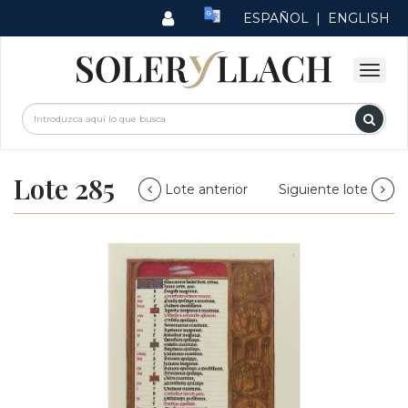
ESPAÑOL
|
ENGLISH
Lote 285
Lote anterior
Siguiente lote