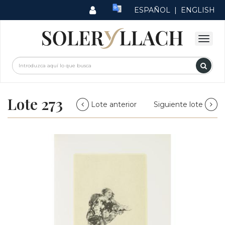
ESPAÑOL
|
ENGLISH
Lote 273
Lote anterior
Siguiente lote