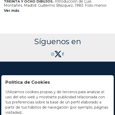
Introducción de Luis
TREINTA Y OCHO DIBUJOS.
Montañés. Madrid: Guillermo Blázquez, 1983. Folio menor.
Edición numerada de 520 ejemplares sobre papel de hilo.
Ver más
Enc. en media piel, puntas .
Síguenos en
Política de Cookies
Utilizamos cookies propias y de terceros para analizar el
Contacto
uso del sitio web y mostrarte publicidad relacionada con
tus preferencias sobre la base de un perfil elaborado a
Horario
partir de tus hábitos de navegación (por ejemplo, páginas
visitadas).
La empresa