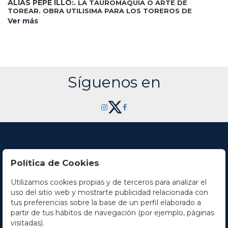
ALIAS PEPE ILLO:.
LA TAUROMAQUIA O ARTE DE
TOREAR. OBRA UTILISIMA PARA LOS TOREROS DE
PROFESIÓN, PARA LOS AFICIONADOS Y PARA TODA
Ver más
Barcelona:
CLASE DE SUJETOS QUE GUSTEN DE TOROS.
Ed. de la Cometa, 1980. Folio apaisado. 142 p. y 26
reproducciones de las aguatintas firmadas de Picasso
presentadas en suite. En rama con carpeta ilustrada,
presentada en caja de arpillera estampada. Edición
numerada de 1500 ejemplares. Se trata del facsímil de la
obra que Gustavo Gili publicó en 1959. A finales de los años
Síguenos en
cincuenta Picasso asistió a una corrida de toros de Arles y
allí realizó las ilustraciones para este libro.
Política de Cookies
Utilizamos cookies propias y de terceros para analizar el
Contacto
uso del sitio web y mostrarte publicidad relacionada con
tus preferencias sobre la base de un perfil elaborado a
Horario
partir de tus hábitos de navegación (por ejemplo, páginas
visitadas).
La empresa