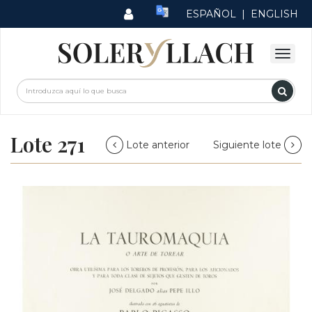
ESPAÑOL
|
ENGLISH
Lote 271
Lote anterior
Siguiente lote