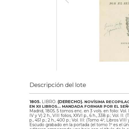
Descripción del lote
1805.
LIBRO.
(DERECHO).
NOVÍSIMA RECOPILAC
EN XII LIBROS... MANDADA FORMAR POR EL SE
Madrid, 1805. 5 tomos enc. en 3 vols. en folio: Vol. I:
IV y V) 2 h., VIII folios, XXVI p., 6 h., 338 p.; Vol. II:
p., 451 p.; 2 h., 400 p.; Vol. III: (Tomo 4º, Libros VIII 
Escudo grabado en la portada (el tomo 1º es el úni