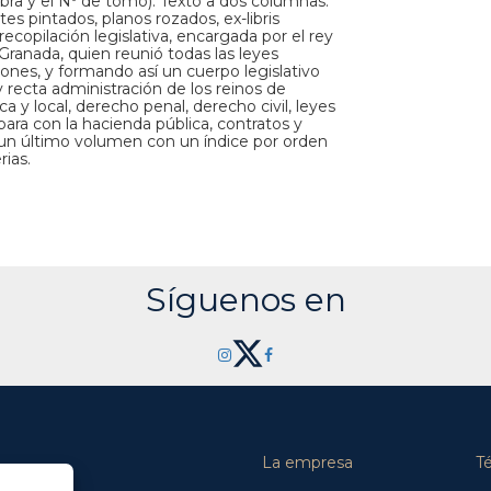
bra y el Nº de tomo). Texto a dos columnas.
tes pintados, planos rozados, ex-libris
copilación legislativa, encargada por el rey
 Granada, quien reunió todas las leyes
iones, y formando así un cuerpo legislativo
 recta administración de los reinos de
a y local, derecho penal, derecho civil, leyes
 para con la hacienda pública, contratos y
 un último volumen con un índice por orden
rias.
Síguenos en
La empresa
T