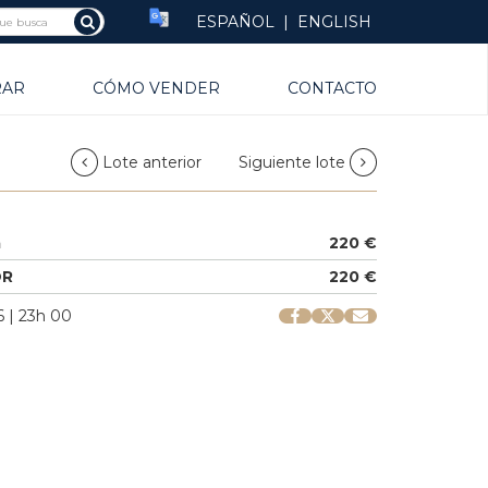
ESPAÑOL
|
ENGLISH
RAR
CÓMO VENDER
CONTACTO
Lote anterior
Siguiente lote
a
220 €
OR
220 €
 | 23h 00