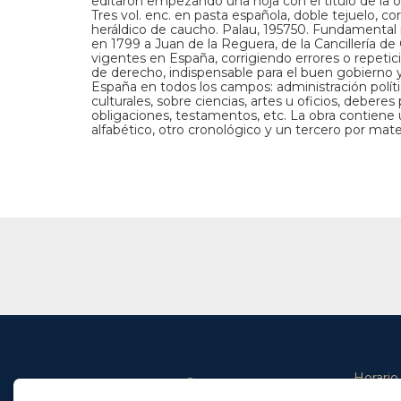
editaron empezando una hoja con el título de la o
Tres vol. enc. en pasta española, doble tejuelo, cor
heráldico de caucho. Palau, 195750. Fundamental re
en 1799 a Juan de la Reguera, de la Cancillería de
vigentes en España, corrigiendo errores o repetic
de derecho, indispensable para el buen gobierno y
España en todos los campos: administración polític
culturales, sobre ciencias, artes u oficios, deberes
obligaciones, testamentos, etc. La obra contiene
alfabético, otro cronológico y un tercero por mate
Horario