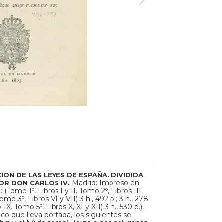
ION DE LAS LEYES DE ESPAÑA. DIVIDIDA
Madrid: Impreso en
ÑOR DON CARLOS IV.
 (Tomo 1º, Libros I y II. Tomo 2º, Libros III,
 (Tomo 3º, Libros VI y VII) 3 h., 492 p.; 3 h., 278
y IX. Tomo 5º, Libros X, XI y XII) 3 h., 530 p.).
co que lleva portada, los siguientes se