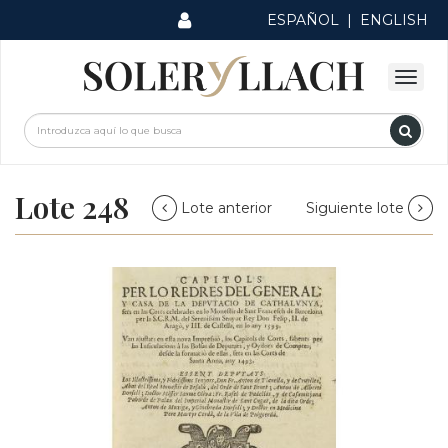
ESPAÑOL
|
ENGLISH
Lote 248
Lote anterior
Siguiente lote