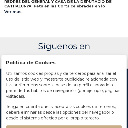
REDRES DEL GENERAL Y CASA DE LA DEPUTACIO DE
CATHALUNYA. Fets en las Corts celebrades en lo
Monestir de Sant Francesch de Barcelona per la S.C.R.M.
Ver más
Barcelona: en casa
del Serenissim Senyor Rey Don Felip,.
Rafel Figuero, 1704. 8º. 12 h. + 218 p. Grabado xilográfico en
portada, capitales xilográficas. Antiguas anotaciones
manuscritas marginales. [Sigue:] CAPITOLS DEL GENERAL
DEL PRINCIPAT DE CATHALUNYA... Id.: Estampa de Ioan
Pau Marti, 1702. 12 h. + 136 p. + 1 h. Capitales y culs-de-
lampe xilografiadas. 2 obras enc. en un vol. por Jordi de la
Síguenos en
Rica, en pergamino reciente, con hierros dorados en ambos
planos, nervios, tejuelo, corte superior dorado.
Política de Cookies
Utilizamos cookies propias y de terceros para analizar el
uso del sitio web y mostrarte publicidad relacionada con
tus preferencias sobre la base de un perfil elaborado a
partir de tus hábitos de navegación (por ejemplo, páginas
visitadas).
Contacto
Tenga en cuenta que, si acepta las cookies de terceros,
deberá eliminarlas desde las opciones del navegador o
Horario
desde el sistema ofrecido por el propio tercero.
La empresa