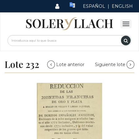
ESPAÑOL
|
ENGLISH
Lote 232
Lote anterior
Siguiente lote