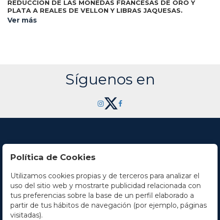
REDUCCION DE LAS MONEDAS FRANCESAS DE ORO Y
PLATA A REALES DE VELLON Y LIBRAS JAQUESAS.
Zaragoza: Oficina de Miedes, 1811. 8º mayor. 2 h. + 56 p. + 2
Ver más
h. Enc. en plena piel por Jordi de la Rica, hierros secos en
ambos planos.
Síguenos en
Política de Cookies
Utilizamos cookies propias y de terceros para analizar el
Contacto
uso del sitio web y mostrarte publicidad relacionada con
tus preferencias sobre la base de un perfil elaborado a
Horario
partir de tus hábitos de navegación (por ejemplo, páginas
visitadas).
La empresa