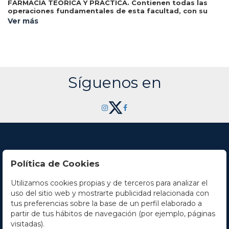
FARMACIA TEÓRICA Y PRÁCTICA. Contienen todas las
operaciones fundamentales de esta facultad, con su
definicion, y una explicacion de estas operaciones por
Ver más
Trad. Domingo Garcia-
los principios de la Chîmica...
Fernandez. Madrid: Imp. Real, 1793. 3 vol. en 8º mayor. I:
XLII p. + 341 p. + 1 lám. y dos estados plegados fuera de
texto (con el papel amarronado) II: XIV p. + 391 p. + 1 lám. y
un estado plegado, fuera de texto. III: XVIII p. (sin portadilla)
+ 490 p. + 1 h. + 1 lám. plegada, fuera de texto. Señal de
óxido en toda la obra, pero completo. Tres vol. enc. en pasta
Síguenos en
española, tejuelo, cortes pintados.
Política de Cookies
Utilizamos cookies propias y de terceros para analizar el
Contacto
uso del sitio web y mostrarte publicidad relacionada con
tus preferencias sobre la base de un perfil elaborado a
Horario
partir de tus hábitos de navegación (por ejemplo, páginas
visitadas).
La empresa