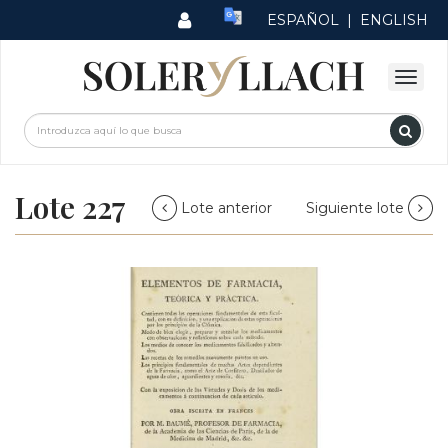
ESPAÑOL
|
ENGLISH
Lote 227
Lote anterior
Siguiente lote