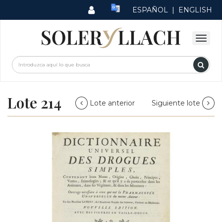
ESPAÑOL
|
ENGLISH
Lote 214
Lote anterior
Siguiente lote