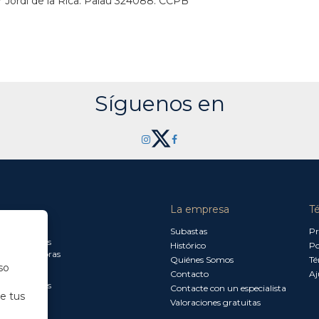
r Jordi de la Rica. Palau 324088. CCPB
Síguenos en
La empresa
T
a jueves:
Subastas
Pr
a 13.30 horas
Histórico
Po
0 a 18.00 horas
Quiénes Somos
Té
so
Contacto
Aj
a 15.00 horas
Contacte con un especialista
de tus
Valoraciones gratuitas