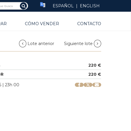
ESPAÑOL
|
ENGLISH
RAR
CÓMO VENDER
CONTACTO
Lote anterior
Siguiente lote
a
220 €
OR
220 €
 | 23h 00