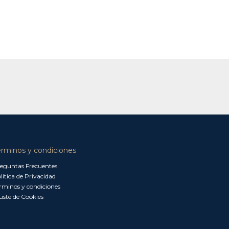
érminos y condiciones
eguntas Frecuentes
lítica de Privacidad
rminos y condiciones
uste de Cookies