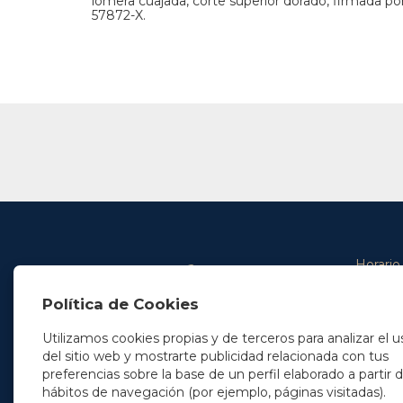
lomera cuajada, corte superior dorado, firmada po
57872-X.
Horario
De lunes 
Política de Cookies
De 9.00 
En Madrid
y de 14.3
+34 91 077 32 36
Utilizamos cookies propias y de terceros para analizar el u
info@soleryllach.com
Viernes:
del sitio web y mostrarte publicidad relacionada con tus
De 8.30 
preferencias sobre la base de un perfil elaborado a partir 
En Barcelona
hábitos de navegación (por ejemplo, páginas visitadas).
Beethoven 13