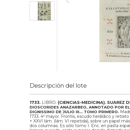
Descripción del lote
1733.
LIBRO.
(CIENCIAS-MEDICINA).
SUAREZ D
DIOSCORIDES ANAZARBEO, ANNOTADO POR EL
Madr
DIGNISSIMO DE JULIO III... TOMO PRIMERO.
1733. 4º mayor. Frontis, escudo heráldico y retrato
+ XXVI lám. (lám. VI repetida), sobre un papel más 
dos columnas. Es sólo tomo I. Enc. en pasta españo