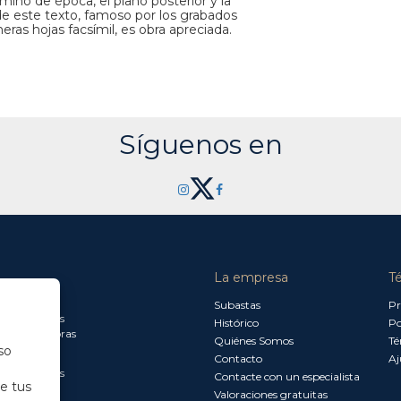
amino de época, el plano posterior y la
 de este texto, famoso por los grabados
eras hojas facsímil, es obra apreciada.
Síguenos en
La empresa
T
a jueves:
Subastas
Pr
a 13.30 horas
Histórico
Po
0 a 18.00 horas
Quiénes Somos
Té
so
Contacto
Aj
a 15.00 horas
Contacte con un especialista
de tus
Valoraciones gratuitas