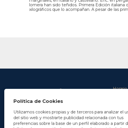
marginales, en italiano y castellano. Enc. en perg
lomera han sido teñidos. Primera Edición italiana
xilográficos que lo acompañan. A pesar de las prim
Horario
De lunes 
Política de Cookies
De 9.00 
En Madrid
y de 14.3
+34 91 077 32 36
Utilizamos cookies propias y de terceros para analizar el u
info@soleryllach.com
Viernes:
del sitio web y mostrarte publicidad relacionada con tus
De 8.30 
preferencias sobre la base de un perfil elaborado a partir 
En Barcelona