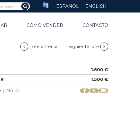
ESPAÑOL
|
ENGLISH
RAR
CÓMO VENDER
CONTACTO
Lote anterior
Siguiente lote
a
1.500 €
OR
1.500 €
 | 23h 00