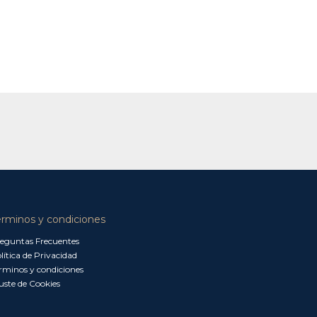
érminos y condiciones
eguntas Frecuentes
lítica de Privacidad
rminos y condiciones
uste de Cookies