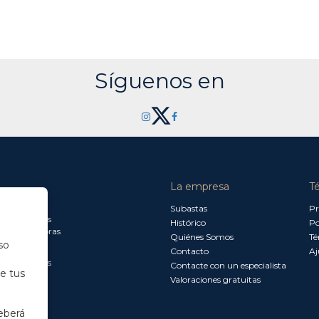
Síguenos en
La empresa
T
a jueves:
Subastas
Pr
a 13.30 horas
Histórico
Po
0 a 18.00 horas
Quiénes Somos
Té
so
Contacto
Aj
a 15.00 horas
Contacte con un especialista
de tus
Valoraciones gratuitas
eberá