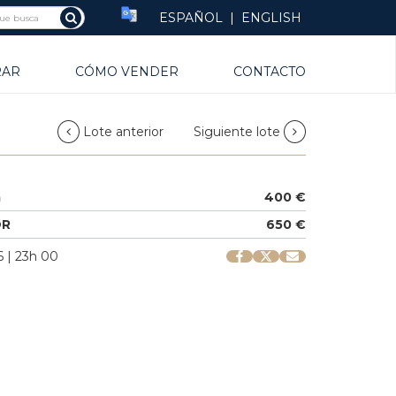
ESPAÑOL
|
ENGLISH
RAR
CÓMO VENDER
CONTACTO
Lote anterior
Siguiente lote
a
400 €
OR
650 €
 | 23h 00