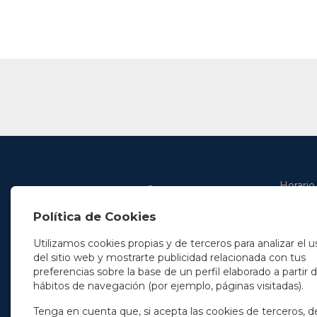
Horario
De lunes 
Política de Cookies
De 9.00 
En Madrid
y de 14.3
+34 91 077 32 36
Utilizamos cookies propias y de terceros para analizar el u
info@soleryllach.com
Viernes:
del sitio web y mostrarte publicidad relacionada con tus
De 8.30 
preferencias sobre la base de un perfil elaborado a partir 
En Barcelona
hábitos de navegación (por ejemplo, páginas visitadas).
Beethoven 13
08021 Barcelona
+34 93 201 87 33
Tenga en cuenta que, si acepta las cookies de terceros, d